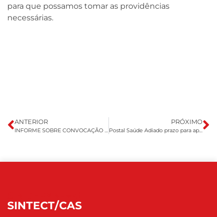
para que possamos tomar as providências
necessárias.
ANTERIOR
PRÓXIMO
INFORME SOBRE CONVOCAÇÃO DOS TRABALHADORES EM TRABALHO REMOTO PARA RETORNO DIA 26/07
Postal Saúde Adiado prazo para aplicação das novas regras de custeio integral do Plano de Saúde para aposentados
SINDEPAN-MG
SINTECT/CAS