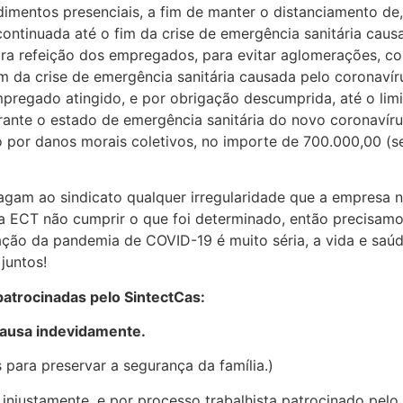
imentos presenciais, a fim de manter o distanciamento de,
ntinuada até o fim da crise de emergência sanitária causad
ara refeição dos empregados, para evitar aglomerações, co
fim da crise de emergência sanitária causada pelo corona
 empregado atingido, e por obrigação descumprida, até o li
urante o estado de emergência sanitária do novo coronavír
or danos morais coletivos, no importe de 700.000,00 (set
ragam ao sindicato qualquer irregularidade que a empresa 
 ECT não cumprir o que foi determinado, então precisamo
ção da pandemia de COVID-19 é muito séria, a vida e saúde
juntos!
patrocinadas pelo SintectCas:
causa indevidamente.
para preservar a segurança da família.)
injustamente, e por processo trabalhista patrocinado pelo