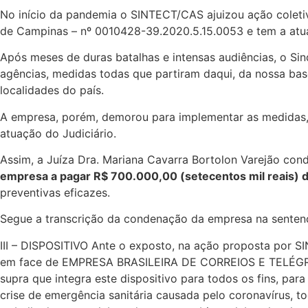
No início da pandemia o SINTECT/CAS ajuizou ação coleti
de Campinas – nº 0010428-39.2020.5.15.0053 e tem a atua
Após meses de duras batalhas e intensas audiências, o Si
agências, medidas todas que partiram daqui, da nossa ba
localidades do país.
A empresa, porém, demorou para implementar as medidas, e
atuação do Judiciário.
Assim, a Juíza Dra. Mariana Cavarra Bortolon Varejão co
empresa a pagar R$ 700.000,00 (setecentos mil reais) d
preventivas eficazes.
Segue a transcrição da condenação da empresa na senten
III – DISPOSITIVO Ante o exposto, na ação proposta 
em face de EMPRESA BRASILEIRA DE CORREIOS E TELÉGRA
supra que integra este dispositivo para todos os fins, par
crise de emergência sanitária causada pelo coronavírus, t