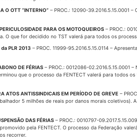
RA O OTT “INTERNO”
– PROC.: 12090-39.2016.5.15.0001 – 
 + PERICULOSIDADE PARA OS MOTOQUEIROS
– PROC.: 0010
. O que for decidido no TST valerá para todos os proces
 da PLR 2013
– PROC. 11999-95.2016.5.15.0114 – Apresenta
 ABONO DE FÉRIAS
– PROC.: 0012086-02.2016.5.15.0001 – 
erminou que o processo da FENTECT valerá para todos os t
TRA ATOS ANTISSINDICAIS EM PERÍODO DE GREVE
– PROC.
lhador 5 milhões de reais por danos morais coletivos). A
SUSPENSÃO DAS FÉRIAS
– PROC.: 0010797-09.2017.5.15.0095
l promovido pela FENTECT. O processo da Federação valer
s recorrer.