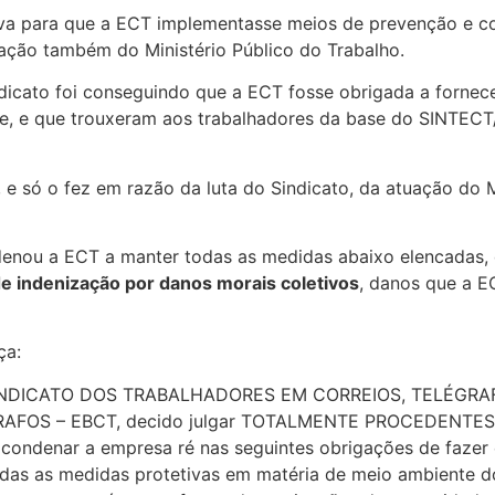
va para que a ECT implementasse meios de prevenção e con
ção também do Ministério Público do Trabalho.
ndicato foi conseguindo que a ECT fosse obrigada a fornec
se, e que trouxeram aos trabalhadores da base do SINTEC
 só o fez em razão da luta do Sindicato, da atuação do M
ndenou a ECT a manter todas as medidas abaixo elencadas,
e indenização por danos morais coletivos
, danos que a 
ça:
por SINDICATO DOS TRABALHADORES EM CORREIOS, TELÉGR
FOS – EBCT, decido julgar TOTALMENTE PROCEDENTES os
a condenar a empresa ré nas seguintes obrigações de fazer 
odas as medidas protetivas em matéria de meio ambiente do