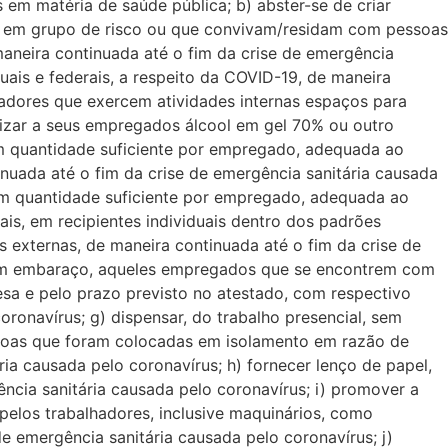
em matéria de saúde pública; b) abster-se de criar
 em grupo de risco ou que convivam/residam com pessoas
neira continuada até o fim da crise de emergência
uais e federais, a respeito da COVID-19, de maneira
lhadores que exercem atividades internas espaços para
ilizar a seus empregados álcool em gel 70% ou outro
em quantidade suficiente por empregado, adequada ao
uada até o fim da crise de emergência sanitária causada
 em quantidade suficiente por empregado, adequada ao
is, em recipientes individuais dentro dos padrões
s externas, de maneira continuada até o fim da crise de
 sem embaraço, aqueles empregados que se encontrem com
a e pelo prazo previsto no atestado, com respectivo
ronavírus; g) dispensar, do trabalho presencial, sem
oas que foram colocadas em isolamento em razão de
ia causada pelo coronavírus; h) fornecer lenço de papel,
ência sanitária causada pelo coronavírus; i) promover a
pelos trabalhadores, inclusive maquinários, como
e emergência sanitária causada pelo coronavírus; j)