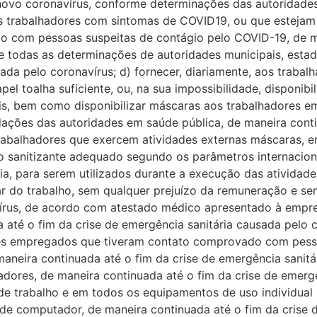
novo coronavírus, conforme determinações das autoridades 
 trabalhadores com sintomas de COVID19, ou que estejam
o com pessoas suspeitas de contágio pelo COVID-19, de ma
te todas as determinações de autoridades municipais, estad
sada pelo coronavírus; d) fornecer, diariamente, aos traba
l toalha suficiente, ou, na sua impossibilidade, disponib
is, bem como disponibilizar máscaras aos trabalhadores 
ções das autoridades em saúde pública, de maneira contin
 trabalhadores que exercem atividades externas máscaras,
o sanitizante adequado segundo os parâmetros internaciona
ria, para serem utilizados durante a execução das atividade
nsar do trabalho, sem qualquer prejuízo da remuneração e
írus, de acordo com atestado médico apresentado à empres
té o fim da crise de emergência sanitária causada pelo co
les empregados que tiveram contato comprovado com pess
neira continuada até o fim da crise de emergência sanitár
hadores, de maneira continuada até o fim da crise de emerg
de trabalho e em todos os equipamentos de uso individual 
 de computador, de maneira continuada até o fim da crise d