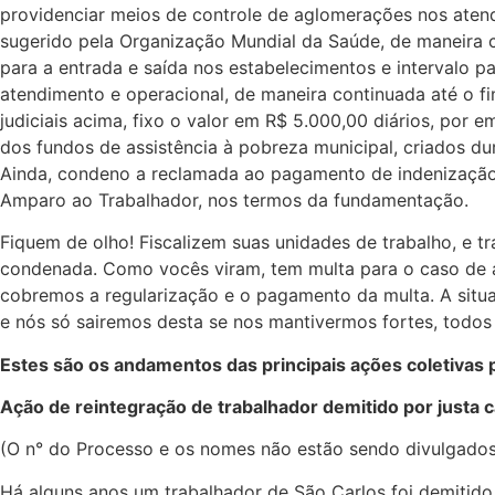
providenciar meios de controle de aglomerações nos atend
sugerido pela Organização Mundial da Saúde, de maneira co
para a entrada e saída nos estabelecimentos e intervalo p
atendimento e operacional, de maneira continuada até o 
judiciais acima, fixo o valor em R$ 5.000,00 diários, por
dos fundos de assistência à pobreza municipal, criados d
Ainda, condeno a reclamada ao pagamento de indenização p
Amparo ao Trabalhador, nos termos da fundamentação.
Fiquem de olho! Fiscalizem suas unidades de trabalho, e t
condenada. Como vocês viram, tem multa para o caso de a
cobremos a regularização e o pagamento da multa. A situa
e nós só sairemos desta se nos mantivermos fortes, todos 
Estes são os andamentos das principais ações coletivas 
Ação de reintegração de trabalhador demitido por justa 
(O n° do Processo e os nomes não estão sendo divulgados 
Há alguns anos um trabalhador de São Carlos foi demitido 