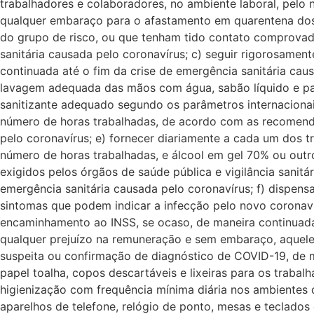
trabalhadores e colaboradores, no ambiente laboral, pelo 
qualquer embaraço para o afastamento em quarentena dos
do grupo de risco, ou que tenham tido contato comprovad
sanitária causada pelo coronavírus; c) seguir rigorosamen
continuada até o fim da crise de emergência sanitária cau
lavagem adequada das mãos com água, sabão líquido e pape
sanitizante adequado segundo os parâmetros internaciona
número de horas trabalhadas, de acordo com as recomenda
pelo coronavírus; e) fornecer diariamente a cada um dos
número de horas trabalhadas, e álcool em gel 70% ou outr
exigidos pelos órgãos de saúde pública e vigilância sanitá
emergência sanitária causada pelo coronavírus; f) dispe
sintomas que podem indicar a infecção pelo novo coronav
encaminhamento ao INSS, se ocaso, de maneira continuada a
qualquer prejuízo na remuneração e sem embaraço, aque
suspeita ou confirmação de diagnóstico de COVID-19, de ma
papel toalha, copos descartáveis e lixeiras para os trabal
higienização com frequência mínima diária nos ambientes 
aparelhos de telefone, relógio de ponto, mesas e teclados