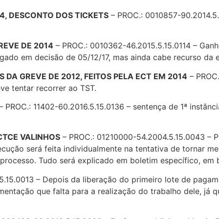
14, DESCONTO DOS TICKETS
– PROC.: 0010857-90.2014.5.
REVE DE 2014
– PROC.: 0010362-46.2015.5.15.0114 – Ganh
negado em decisão de 05/12/17, mas ainda cabe recurso da 
 DA GREVE DE 2012, FEITOS PELA ECT EM 2014
– PROC.
ve tentar recorrer ao TST.
– PROC.: 11402-60.2016.5.15.0136 – sentença de 1ª instânc
 CTCE VALINHOS
– PROC.: 01210000-54.2004.5.15.0043 – Po
ecução será feita individualmente na tentativa de tornar 
rocesso. Tudo será explicado em boletim específico, em 
.15.0013 – Depois da liberação do primeiro lote de pagame
umentação que falta para a realização do trabalho dele, j