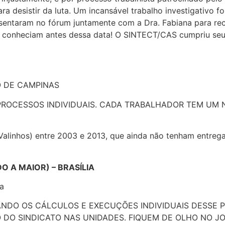
a desistir da luta. Um incansável trabalho investigativo foi
taram no fórum juntamente com a Dra. Fabiana para recebe
e conheciam antes dessa data! O SINTECT/CAS cumpriu seu p
HO DE CAMPINAS
PROCESSOS INDIVIDUAIS. CADA TRABALHADOR TEM UM 
Valinhos) entre 2003 e 2013, que ainda não tenham entr
O A MAIOR) – BRASÍLIA
ia
ETUANDO OS CÁLCULOS E EXECUÇÕES INDIVIDUAIS DESS
ÃO DO SINDICATO NAS UNIDADES. FIQUEM DE OLHO NO 