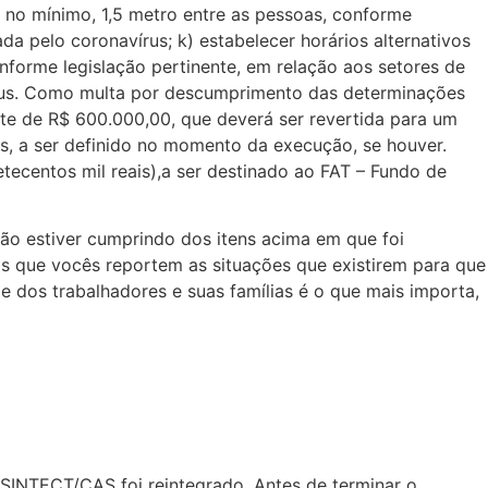
 no mínimo, 1,5 metro entre as pessoas, conforme
a pelo coronavírus; k) estabelecer horários alternativos
nforme legislação pertinente, em relação aos setores de
vírus. Como multa por descumprimento das determinações
mite de R$ 600.000,00, que deverá ser revertida para um
us, a ser definido no momento da execução, se houver.
ecentos mil reais),a ser destinado ao FAT – Fundo de
não estiver cumprindo dos itens acima em que foi
s que vocês reportem as situações que existirem para que
 dos trabalhadores e suas famílias é o que mais importa,
 SINTECT/CAS foi reintegrado. Antes de terminar o