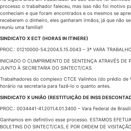
processo o trabalhador faleceu, mas isso não foi motivo par
conheciam e que foram encontrados e os mesmos se apresen
receberem o dinheiro, eles ganharam irmãos, já que não s
reuniu uma família!!
SINDICATO X ECT (HORAS IN ITINERE)
PROC.: 01210000-54.2004.5.15.0043 – 3ª VARA TRABAL
INICIADO O CUMPRIMENTO DE SENTENÇA ATRAVÉS DE 
JUNTO À SECRETARIA DO SINTECT/CAS.
Trabalhadores do complexo CTCE Valinhos (do prédio de 
horário na secretaria para fazê-lo o quanto antes.
SINDICATO X UNIÃO (RESTITUIÇÃO DE INSS DESCONTAD
PROC.: 0034441-41.2011.4.01.3400 – Vara Federal de Brasíl
Ganhamos em definitivo esse processo. ESTAMOS EF
BOLETINS DO SINTECT/CAS, E POR ORDEM DE VISITAÇ